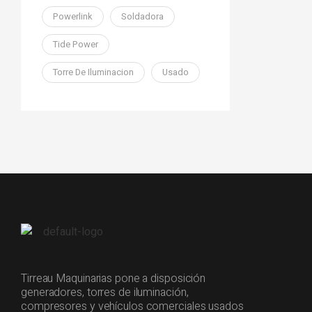
Powerlink
Soldadora
Tide Power
Torre De Iluminacion
Usado
Tirreau Maquinarias pone a disposición
generadores, torres de iluminación,
compresores y vehículos comerciales usados