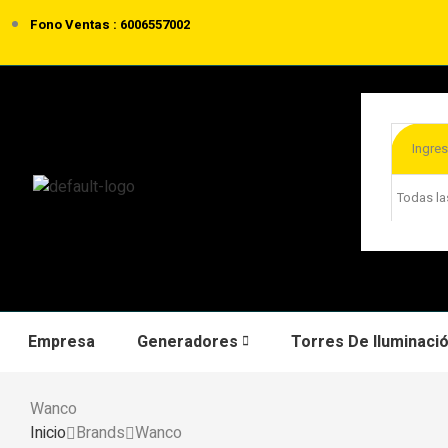
Fono Ventas : 6006557002
Todas la
Empresa
Generadores
Torres De Iluminaci
Wanco
Inicio
Brands
Wanco