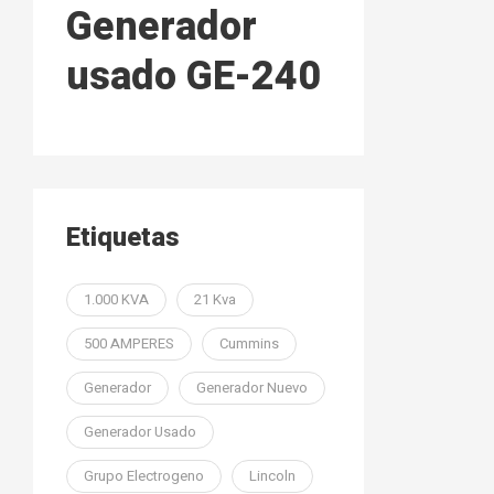
Generador
usado GE-240
Etiquetas
1.000 KVA
21 Kva
500 AMPERES
Cummins
Generador
Generador Nuevo
Generador Usado
Grupo Electrogeno
Lincoln