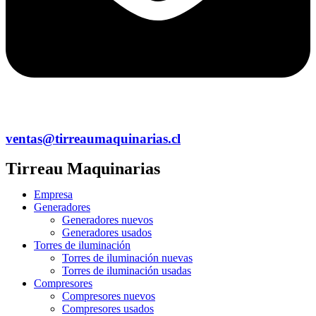
ventas@tirreaumaquinarias.cl
Tirreau Maquinarias
Menú
Empresa
Generadores
Generadores nuevos
Generadores usados
Torres de iluminación
Torres de iluminación nuevas
Torres de iluminación usadas
Compresores
Compresores nuevos
Compresores usados