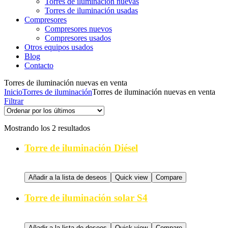
Torres de iluminación nuevas
Torres de iluminación usadas
Compresores
Compresores nuevos
Compresores usados
Otros equipos usados
Blog
Contacto
Torres de iluminación nuevas en venta
Inicio
Torres de iluminación
Torres de iluminación nuevas en venta
Filtrar
Ordenado
Mostrando los 2 resultados
por
los
Torre de iluminación Diésel
últimos
Añadir a la lista de deseos
Quick view
Compare
Torre de iluminación solar S4
Añadir a la lista de deseos
Quick view
Compare