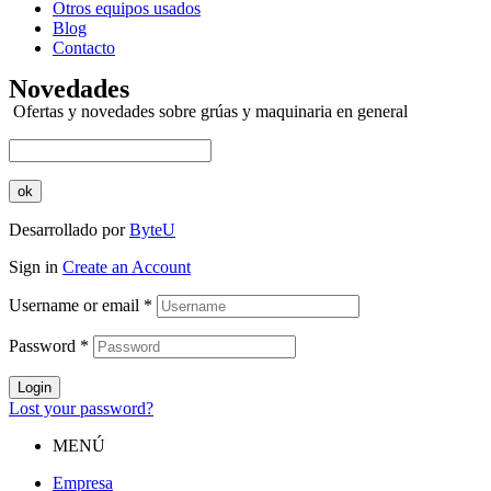
Otros equipos usados
Blog
Contacto
Menú
Novedades
Ofertas y novedades sobre grúas y maquinaria en general
ok
Desarrollado por
ByteU
Sign in
Create an Account
Username or email
*
Password
*
Login
Lost your password?
MENÚ
Empresa