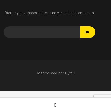
Ofertas y novedades sobre grúas y maquinaria en general
OK
Desarrollado por
ByteU